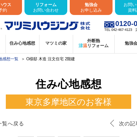
ハウス
リフォーム
勉強会
お問い
予約
お問い合わせ
お申し込み
資料
0120-
TEL 042-467-4
外断熱
住み心地感想
マツミの家
勉強
涼
温
リフォーム
地感想一覧
O様邸 木造 注文住宅 2階建
住み心地感想
東京多摩地区のお客様
一覧へ戻る
次の記