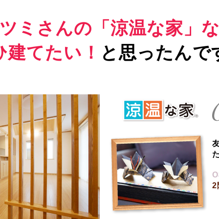
ツミさんの「涼温な家」
ひ建てたい！
と思ったんで