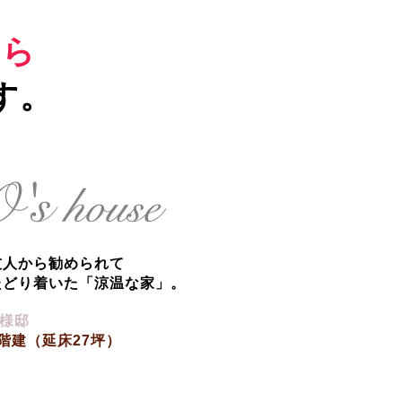
なら
す。
友人から勧められて
たどり着いた「涼温な家」。
O様邸
2階建（延床27坪）