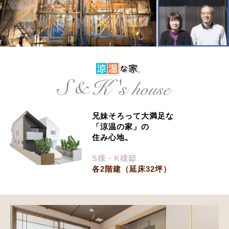
兄妹そろって大満足な
「涼温の家」の
住み心地。
S様・K様邸
各2階建（延床32坪）