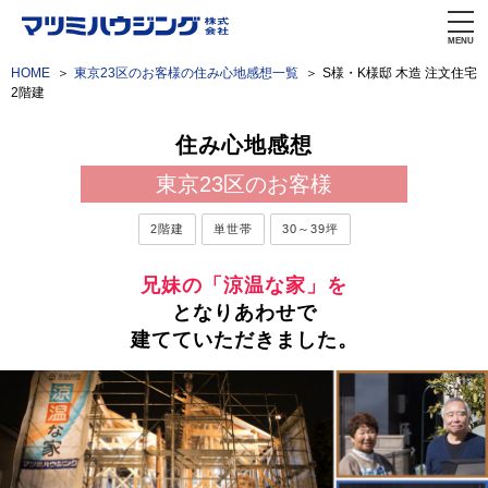
MENU
HOME
東京23区のお客様の住み心地感想一覧
S様・K様邸 木造 注文住宅
2階建
住み心地感想
東京23区のお客様
2階建
単世帯
30～39坪
兄妹の「涼温な家」を
となりあわせで
建てていただきました。