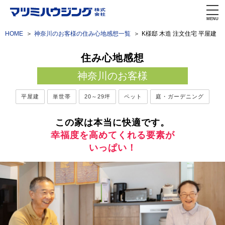
MENU
HOME
神奈川のお客様の住み心地感想一覧
K様邸 木造 注文住宅 平屋建
住み心地感想
神奈川のお客様
平屋建
単世帯
20～29坪
ペット
庭・ガーデニング
この家は本当に快適です。
幸福度を高めてくれる要素が
いっぱい！